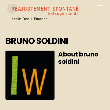
Skip
Men
to
content
BRUNO SOLDINI
About
bruno
soldini