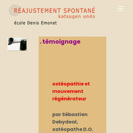
Skip
Men
to
content
. témoignage
ostéopathie et
mouvement
régénérateur
par Sébastien
Debydeal,
ostéopathe D.O.